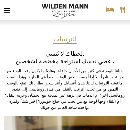
الترتيبات
لحظاتٌ لا تُنسى.
اعطي نفسك استراحة مخصَصة لشخصين.
حياتنا اليومية في كثير من الأحيان حافلة، وعادةً ما يكون وقت البقاء مع
من تحب نادراً. إلا إذا أمضيت بعض الوقت بعيداً في الخارج. وهذا بالضبط
ما تعنيه الترتيبات لدينا. هدِئ أعصابك وأعد شحن بطارياتك. تمتع بالوقت
الثمين مع من تحب. أترغب بالتنقُل من فندق رومانسي إلى فندق
رومانسي آخر؟ أم الذهاب في نزهة عبر المدينة مع الحصان وعربة النقل؟
أم اللقاء وجهاً لوجه مع من تحب في جناح جونيور؟ إختر شيئاً. ولمرَة
واحدة شاهد العالم من حولك.