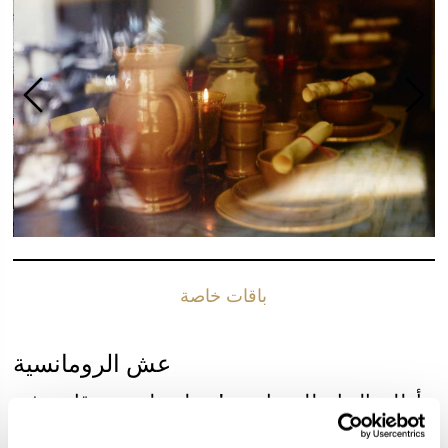
باقات خاصة
عش الرومانسية
أطلق العنان للرومانسية! رحلة على متن قارب في
بحيرة لوسيرن.