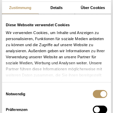
Zustimmung
Details
Über Cookies
الحواس الخمسة
معيشة مكثَفة. مغامرة لجميع الحواس.
Diese Webseite verwendet Cookies
Wir verwenden Cookies, um Inhalte und Anzeigen zu
personalisieren, Funktionen für soziale Medien anbieten
فوق أسطح لوسيرن
zu können und die Zugriffe auf unsere Website zu
analysieren. Außerdem geben wir Informationen zu Ihrer
فوق أسطح لوسيرن. مقعد مربَع خاص بك فقط.
Verwendung unserer Website an unsere Partner für
soziale Medien, Werbung und Analysen weiter. Unsere
Partner führen diese Informationen möglicherweise mit
ركوب عربة الحنين إلى الماضي
weiteren Daten zusammen, die Sie ihnen bereitgestellt
haben oder die sie im Rahmen Ihrer Nutzung der Dienste
مع الحصان وعربة النقل عبر لوسيرن. جولة في
gesammelt haben.
Einwilligungsauswahl
المدينة بأسلوب التوق إلى الماضي.
Notwendig
Präferenzen
أيام رومانسية تصنع المعجزات