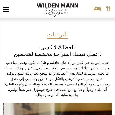
الترتيبات
لحظاتٌ لا تُنسى.
اعطي نفسك استراحة مخصَصة لشخصين.
حياتنا اليومية في كثير من الأحيان حافلة، وعادةً ما يكون وقت البقاء مع
من تحب نادراً. إلا إذا أمضيت بعض الوقت بعيداً في الخارج. وهذا بالضبط
ما تعنيه الترتيبات لدينا. هدِئ أعصابك وأعد شحن بطارياتك. تمتع بالوقت
الثمين مع من تحب. أترغب بالتنقُل من فندق رومانسي إلى فندق
رومانسي آخر؟ أم الذهاب في نزهة عبر المدينة مع الحصان وعربة النقل؟
أم اللقاء وجهاً لوجه مع من تحب في جناح جونيور؟ إختر شيئاً. ولمرَة
واحدة شاهد العالم من حولك.