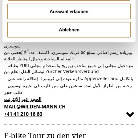
فندق سيهوتيل سونه (Seehotel Sonne) (Küsnacht) وفي فيلدن مان
Auswahl erlauben
قائمة طعام إقليمية مكوَنة من ثلاث أطباق من كل فندق
مفاجئتان صغيرتان في رحلتك
السعر للشخص الواحد في غرفة مزدوجة من نوفمبر إلى أبريل: ٤٥۰
Ablehnen
فرنك سويسري
السعر للشخص الواحد في غرفة مزدوجة من مايو إلى أكتوبر: ٥٢٥ فرنك
سويسري
وبزيادة رسم إضافي بمبلغ ٥٥ فرنك سويسري، اكتشف عدداً لا يُحصى من
المعالم السياحية وجمال المناظر الخلابة:
بطاقة ZURI مع دخول مجاني إلى جميع متاحف زيوريخ واستخدام مجاني
لوسائل النقل العام من Zürcher Verkehrsverbund
تذكرة عودة إلى كرونبرغ: إطلالة رائعة على Appenzellerland بالكامل
رحلة من الطراز الأول لمدة ساعتين على متن قارب في بحيرة لوسيرن
طلب حجز
الحجز عبر الإنترنت
MAIL@WILDEN-MANN.CH
+41 41 210 16 66
E-bike Tour zu den vier