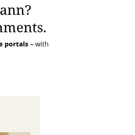
Mann?
mments.
e portals
– with