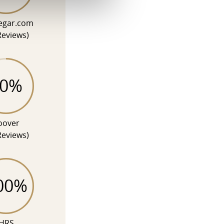
egar.com
Reviews)
90%
oover
Reviews)
00%
HRS