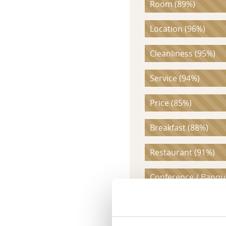
Room (89%)
Location (96%)
Cleanliness (95%)
Service (94%)
Price (85%)
Breakfast (88%)
Restaurant (91%)
Conference / Banqu
Bar (91%)