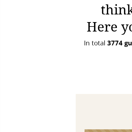
thin
Here y
3774 gu
In total