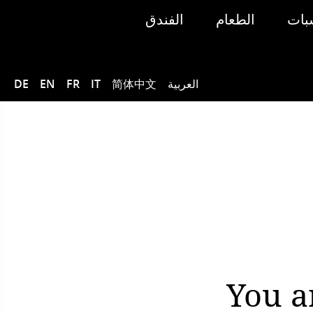
سبات
الطعام
الفندق
العربية
简体中文
IT
FR
EN
DE
You a