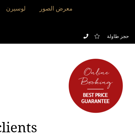
معرض الصور
لوسيرن
حجز طاولة
lients