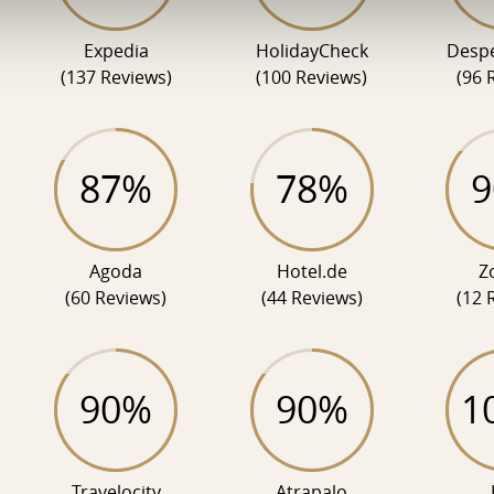
Expedia
HolidayCheck
Desp
(137 Reviews)
(100 Reviews)
(96 
87%
78%
Agoda
Hotel.de
Z
(60 Reviews)
(44 Reviews)
(12 
90%
90%
1
Travelocity
Atrapalo