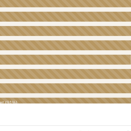
et (91%)