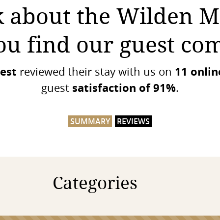
k about the Wilden 
ou find our guest co
est
11 onlin
reviewed their stay with us on
satisfaction of 91%
guest
.
SUMMARY
REVIEWS
Categories