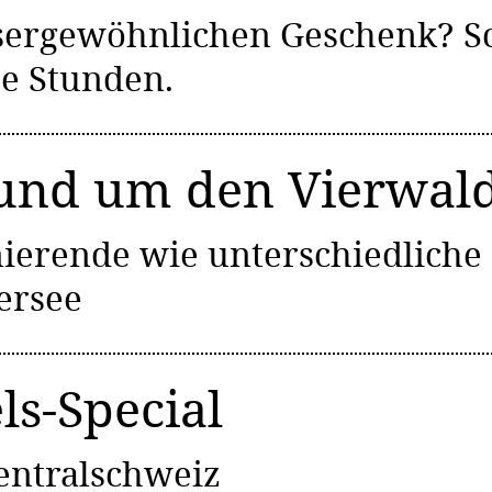
sergewöhnlichen Geschenk? S
he Stunden.
rund um den Vierwald
nierende wie unterschiedliche 
ersee
ls-Special
entralschweiz