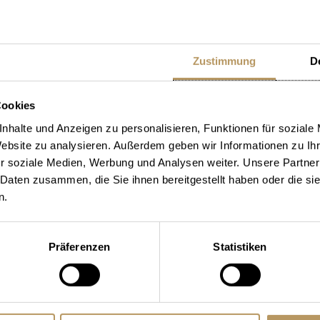
! Eine Schifffahrt auf dem Vie
Zustimmung
De
Cookies
nhalte und Anzeigen zu personalisieren, Funktionen für soziale
er für alle Sinne.
Website zu analysieren. Außerdem geben wir Informationen zu I
r soziale Medien, Werbung und Analysen weiter. Unsere Partner
 Daten zusammen, die Sie ihnen bereitgestellt haben oder die s
n.
 von Luzern
Präferenzen
Statistiken
Sie allein.
eniessen – alles in der liebevoll eingerichte