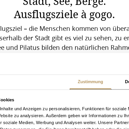
Stadt, See, Berge.
Ausflugsziele à gogo.
sflugsziel – die Menschen kommen von überal
erhalb der Stadt gibt es viel zu sehen, zu 
ee und Pilatus bilden den natürlichen Rahmen
orn und zahlreiche weitere Naturschönheite
rreichen. Die Möglichkeiten sind schier unbe
nlich, wie Sie Ihre Ferien bei uns genauso
Zustimmung
De
wünschen – einmalig und unvergesslich wird 
Cookies
nhalte und Anzeigen zu personalisieren, Funktionen für soziale
Website zu analysieren. Außerdem geben wir Informationen zu I
Ausflüge
r soziale Medien, Werbung und Analysen weiter. Unsere Partner