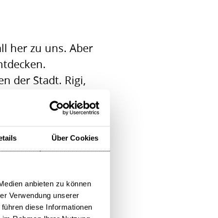
l her zu uns. Aber
entdecken.
 der Stadt. Rigi,
n sind von Luzern
grenzt. Wir zeigen
 gestalten können,
tails
Über Cookies
es auf jeden Fall.
 Medien anbieten zu können
hrer Verwendung unserer
 führen diese Informationen