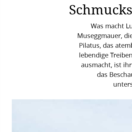
Schmuckst
Was macht Luz
Museggmauer, die 
Pilatus, das ate
lebendige Treibe
ausmacht, ist ih
das Bescha
unters