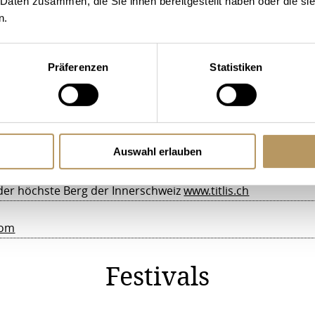
 Daten zusammen, die Sie ihnen bereitgestellt haben oder die s
n.
 2'132 m ü.M.
www.pilatus.ch
Präferenzen
Statistiken
.ch
serhorn mit dem Drehrestaurant (1'900 m ü.M.)
www.stanse
Auswahl erlauben
Reize der Binnenschifffahrt und die am See liegenden histor
der höchste Berg der Innerschweiz
www.titlis.ch
com
Festivals