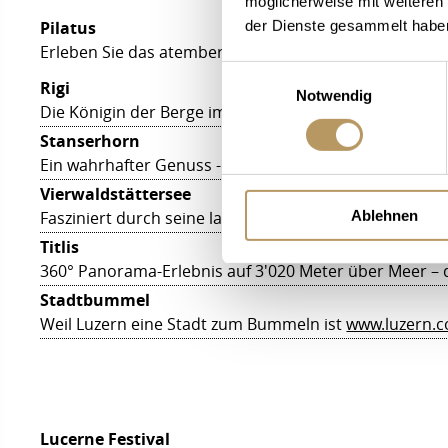
möglicherweise mit weiteren
der Dienste gesammelt habe
Pilatus
Erleben Sie das atemberaubende Gipfelpanorama auf
Einwilligungsauswahl
Rigi
Notwendig
Die Königin der Berge im Herzen der Schweiz
www.rigi
Stanserhorn
Ein wahrhafter Genuss - das Bergpanorama vom Stan
Vierwaldstättersee
Ablehnen
Fasziniert durch seine landschaftliche Schönheit, die 
Titlis
360° Panorama-Erlebnis auf 3'020 Meter über Meer – 
Stadtbummel
Weil Luzern eine Stadt zum Bummeln ist
www.luzern.
Lucerne Festival