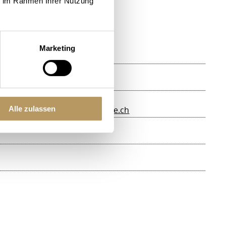
ie im Rahmen Ihrer Nutzung
Marketing
rhorn.ch
Alle zulassen
ischen Stätten.
www.lakelucerne.ch