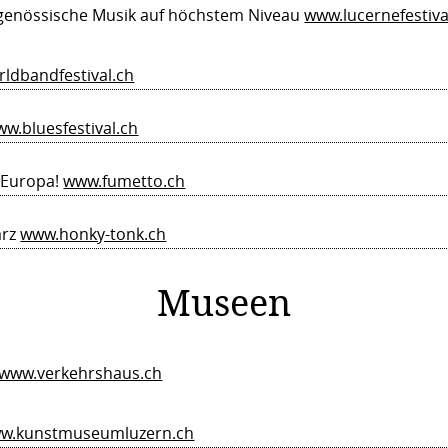
tgenössische Musik auf höchstem Niveau
www.lucernefestiva
ldbandfestival.ch
w.bluesfestival.ch
 Europa!
www.fumetto.ch
ärz
www.honky-tonk.ch
Museen
www.verkehrshaus.ch
w.kunstmuseumluzern.ch